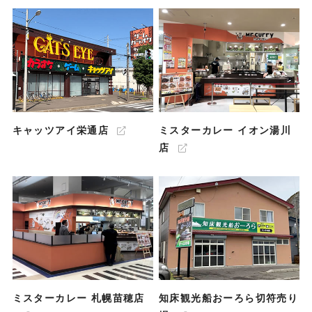
キャッツアイ栄通店
ミスターカレー イオン湯川
店
ミスターカレー 札幌苗穂店
知床観光船おーろら切符売り